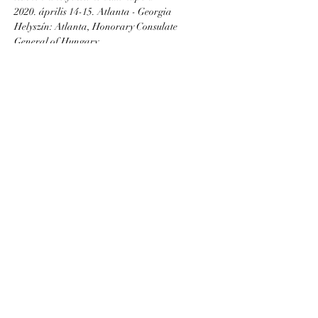
2020. április 14-15. Atlanta - Georgia

Helyszín: Atlanta, Honorary Consulate 
General of Hungary

Cím: 191 Peachtree Street, NE, Suite 2900 
(Hall Booth Smith, P.C.), Atlanta, GA 30303

(John Parkerson Tiszteletbeli Főkonzul Ügyvédi 
Ügyfélfogadás: 09.00 – 17.00 között előzetesen 
Show More
Share this event